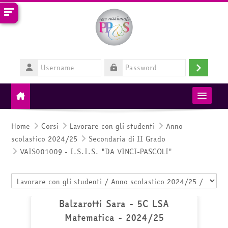
Vai al contenuto principale
Username
Login
Password
MIM
Home
Corsi
Lavorare con gli studenti
Anno
scolastico 2024/25
Secondaria di II Grado
RETE PP&S
VAIS001009 - I.S.I.S. "DA VINCI-PASCOLI"
HelpDesk
Categorie di corso
Italiano ‎(it)‎
Balzarotti Sara - 5C LSA
Matematica - 2024/25