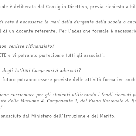
uole è deliberata dal Consiglio Direttivo, previa richiesta a b
di rete è necessaria la mail della dirigente della scuola o an
il di un docente referente. Per l’adesione formale è necessaria
non venisse rifinanziato?
TE e vi potranno partecipare tutti gli associati.
 degli Istituti Comprensivi aderenti?
n futuro potranno essere previste delle attività formative anch
one curricolare per gli studenti utilizzando i fondi ricevuti p
to della Missione 4, Componente 1, del Piano Nazionale di Rip
?
conosciuto dal Ministero dell’Istruzione e del Merito.