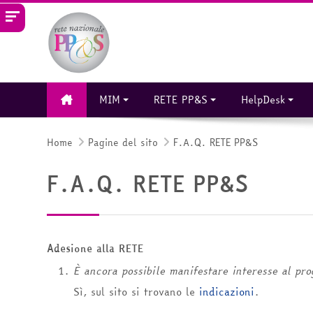
Vai al contenuto principale
MIM
RETE PP&S
HelpDesk
Home
Pagine del sito
F.A.Q. RETE PP&S
F.A.Q. RETE PP&S
Adesione alla RETE
È ancora possibile manifestare interesse al pro
Sì, sul sito si trovano le
indicazioni
.