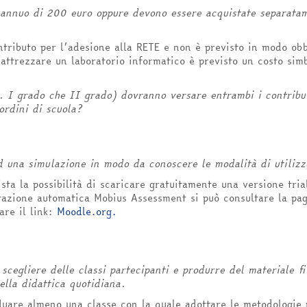
 annuo di 200 euro oppure devono essere acquistate separatam
tributo per l’adesione alla RETE e non è previsto in modo obb
attrezzare un laboratorio informatico è previsto un costo sim
c. I grado che II grado) dovranno versare entrambi i contribut
ordini di scuola?
.
 una simulazione in modo da conoscere le modalità di utilizzo
ta la possibilità di scaricare gratuitamente una versione tria
tazione automatica Mobius Assessment si può consultare la pa
are il link:
Moodle.org.
scegliere delle classi partecipanti e produrre del materiale f
ella didattica quotidiana.
duare almeno una classe con la quale adottare le metodologie 