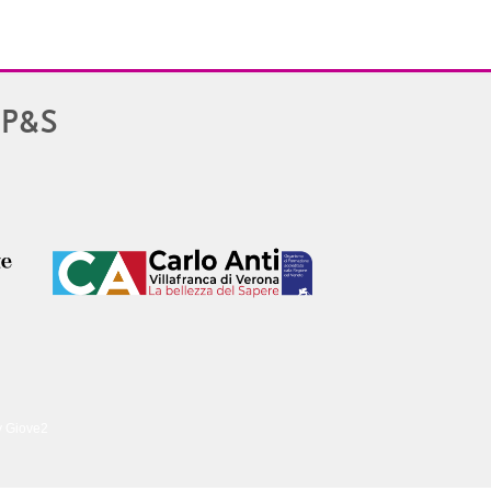
PP&S
y Giove2