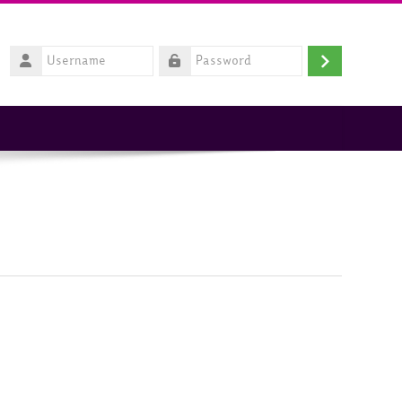
Username
Login
Password