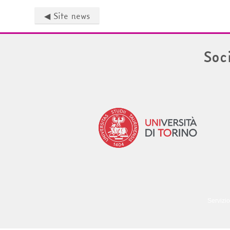
◀︎ Site news
Soc
Servizio