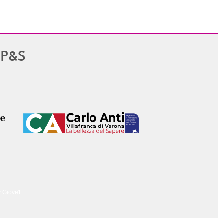
PP&S
y Giove1