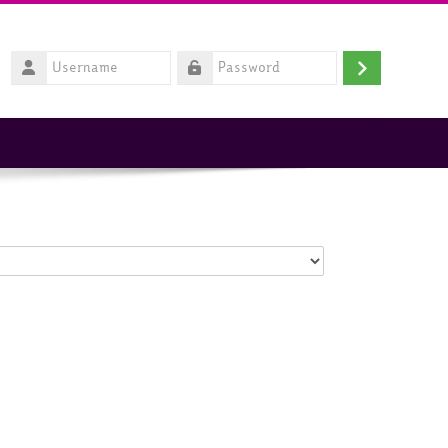
Username
Login
Password