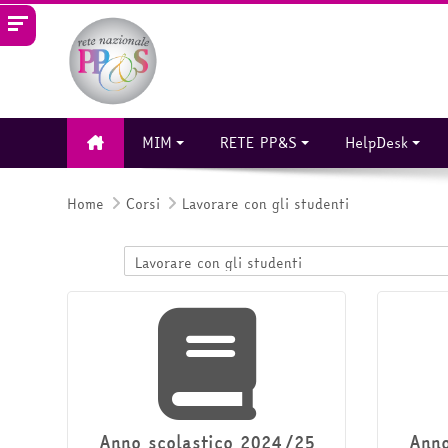
Vai al contenuto principale
MIM
RETE PP&S
HelpDesk
Home
Corsi
Lavorare con gli studenti
Categorie di corso
Anno scolastico 2024/25
Anno