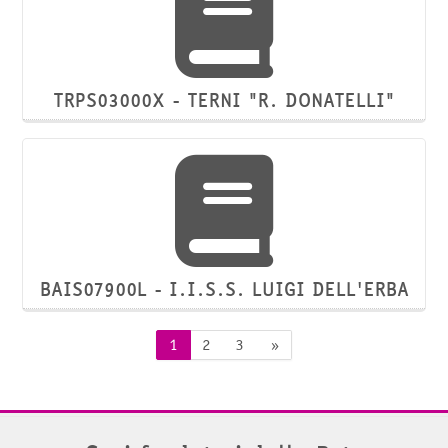
TRPS03000X - TERNI "R. DONATELLI"
BAIS07900L - I.I.S.S. LUIGI DELL'ERBA
Pagina 1
Pagina 2
Pagina 3
Pagina successiva
1
2
3
»