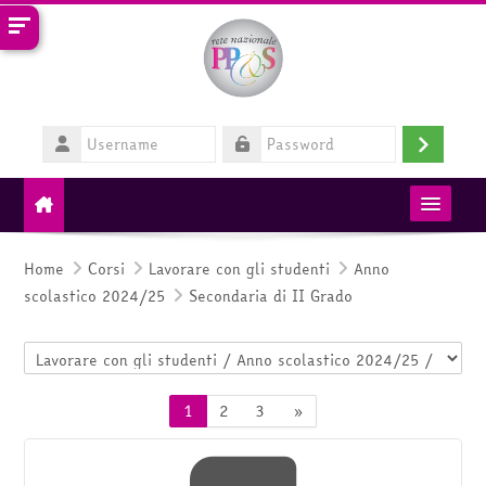
Vai al contenuto principale
Username
Login
Password
MIM
Home
Corsi
Lavorare con gli studenti
Anno
scolastico 2024/25
Secondaria di II Grado
RETE PP&S
Categorie di corso
HelpDesk
Pagina 1
Pagina 2
Pagina 3
Pagina successiva
1
2
3
»
Italiano ‎(it)‎