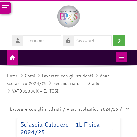
Vai al contenuto principale
Username
Login
Password
MIM
Home
Corsi
Lavorare con gli studenti
Anno
scolastico 2024/25
Secondaria di II Grado
RETE PP&S
VATD02000X - E. TOSI
HelpDesk
Categorie di corso
Italiano ‎(it)‎
Sciascia Calogero - 1L Fisica -
2024/25