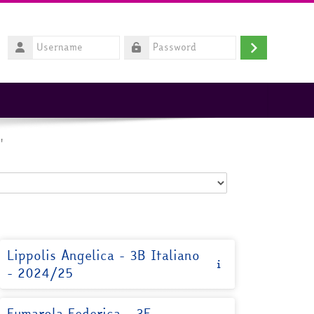
Username
Login
Password
'
Lippolis Angelica - 3B Italiano
- 2024/25
Fumarola Federica - 3E -