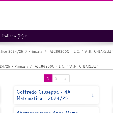
Italiano ‎(it)‎
stico 2024/25
Primaria
TAIC86200Q - I.C. ''A.R. CHIARELLI'
Pagina 1
Pagina 2
Pagina successiva
1
2
»
Goffredo Giuseppa - 4A
Matematica - 2024/25
Abbracciavento Anna Maria -