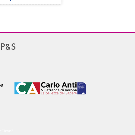
PP&S
y Giove2