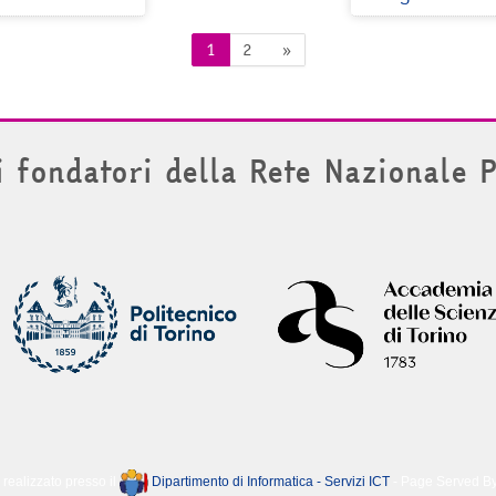
Pagina 1
Pagina 2
Pagina successiva
1
2
»
i fondatori della Rete Nazionale 
 realizzato presso il
Dipartimento di Informatica - Servizi ICT
- Page Served B