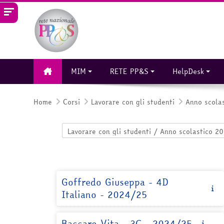
Vai al contenuto principale
MIM
RETE PP&S
HelpDesk
Home
Corsi
Lavorare con gli studenti
Anno scola
Categorie di corso
Goffredo Giuseppa - 4D
Italiano - 2024/25
Baccaro Vita - 3C - 2024/25