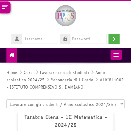
Vai al contenuto principale
Username
Login
Password
MIM
Home
Corsi
Lavorare con gli studenti
Anno
scolastico 2024/25
Secondaria di I Grado
ATIC811002
RETE PP&S
- ISTITUTO COMPRENSIVO S. DAMIANO
HelpDesk
Categorie di corso
Italiano ‎(it)‎
Tarabra Elena - 1C Matematica -
2024/25