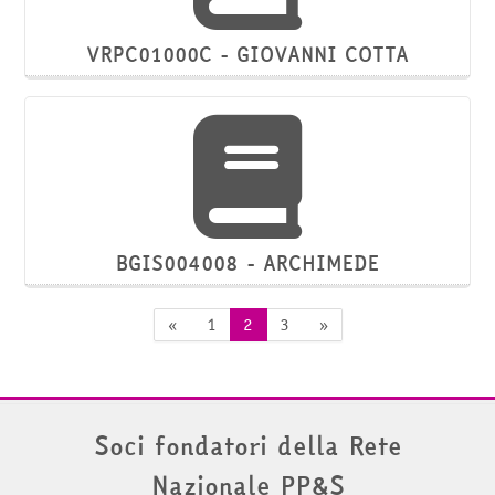
VRPC01000C - GIOVANNI COTTA
BGIS004008 - ARCHIMEDE
Pagina precedente
Pagina 1
Pagina 2
Pagina 3
Pagina successiva
«
1
2
3
»
Soci fondatori della Rete
Nazionale PP&S