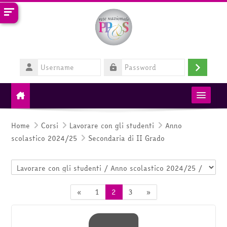
Vai al contenuto principale
Username
Login
Password
MIM
Home
Corsi
Lavorare con gli studenti
Anno
scolastico 2024/25
Secondaria di II Grado
RETE PP&S
Categorie di corso
HelpDesk
Pagina precedente
Pagina 1
Pagina 2
Pagina 3
Pagina successiva
«
1
2
3
»
Italiano ‎(it)‎