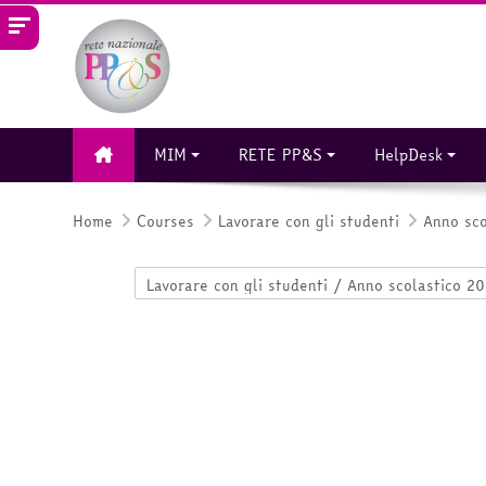
Skip to main content
MIM
RETE PP&S
HelpDesk
Home
Courses
Lavorare con gli studenti
Anno sc
Course categories