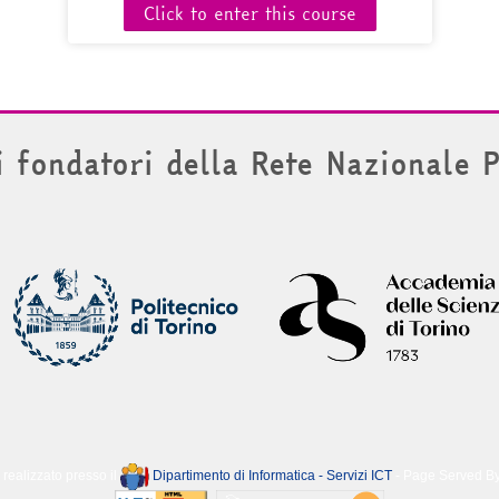
Click to enter this course
i fondatori della Rete Nazionale 
 realizzato presso il
Dipartimento di Informatica - Servizi ICT
- Page Served B