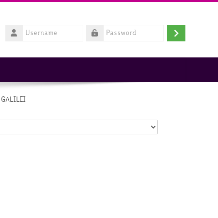
Username
Log
Password
in
-GALILEI