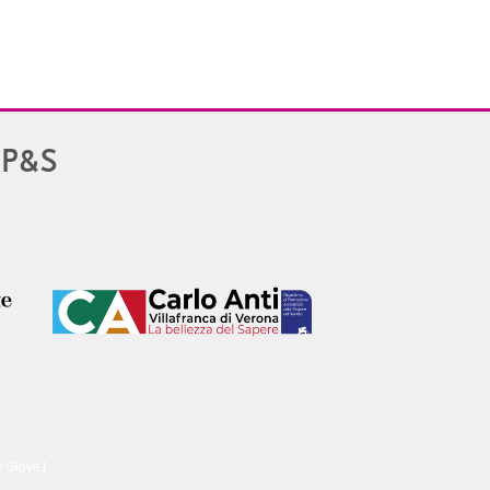
PP&S
y Giove1