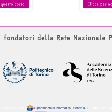
 questo corso
Clicca per a
i fondatori della Rete Nazionale 
 realizzato presso il
Dipartimento di Informatica - Servizi ICT
- Page Served B