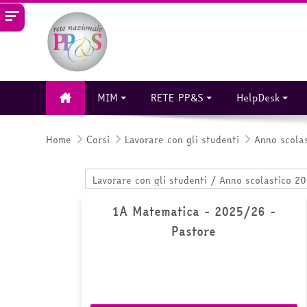
Vai al contenuto principale
MIM
RETE PP&S
HelpDesk
Home
Corsi
Lavorare con gli studenti
Anno scola
Categorie di corso
1A Matematica - 2025/26 -
Pastore