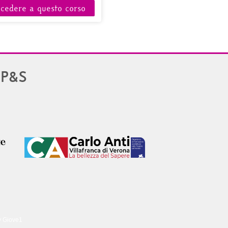
ccedere a questo corso
PP&S
y Giove1