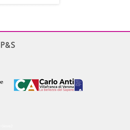
PP&S
y Giove2