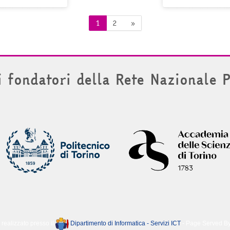
Pagina 1
Pagina 2
Pagina successiva
1
2
»
i fondatori della Rete Nazionale 
 realizzato presso il
Dipartimento di Informatica - Servizi ICT
- Page Served B