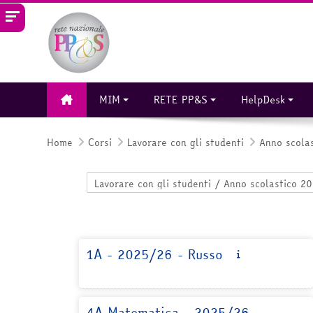
Vai al contenuto principale
MIM
RETE PP&S
HelpDesk
Home
Corsi
Lavorare con gli studenti
Anno scola
Categorie di corso
1A - 2025/26 - Russo
4A Matematica - 2025/26 -