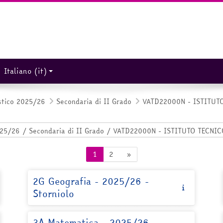
Italiano ‎(it)‎
stico 2025/26
Secondaria di II Grado
VATD22000N - ISTITUT
Pagina 1
Pagina 2
Pagina successiva
1
2
»
2G Geografia - 2025/26 -
Storniolo
3A Matematica - 2025/26 -