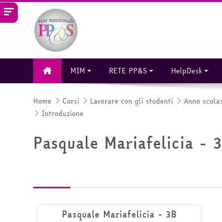
Vai al contenuto principale
MIM
RETE PP&S
HelpDesk
Home
Corsi
Lavorare con gli studenti
Anno scola
Introduzione
Pasquale Mariafelicia -
Pasquale Mariafelicia - 3B