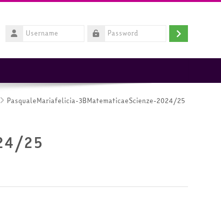
Username
Login
Password
PasqualeMariafelicia-3BMatematicaeScienze-2024/25
024/25