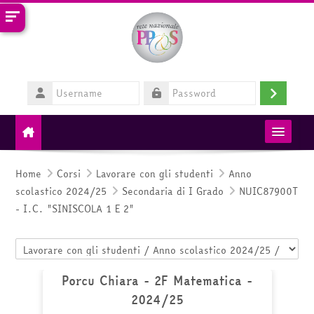
Vai al contenuto principale
Username
Login
Password
MIM
Home
Corsi
Lavorare con gli studenti
Anno
scolastico 2024/25
Secondaria di I Grado
NUIC87900T
RETE PP&S
- I.C. "SINISCOLA 1 E 2"
HelpDesk
Categorie di corso
Italiano ‎(it)‎
Porcu Chiara - 2F Matematica -
2024/25